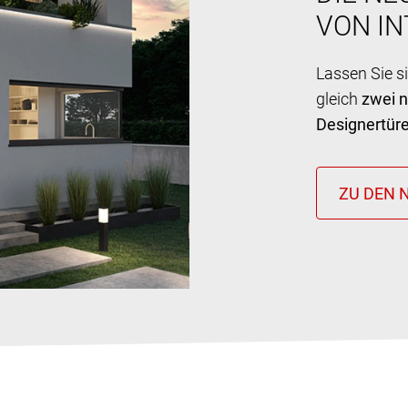
VON I
Lassen Sie s
gleich
zwei 
Designertür