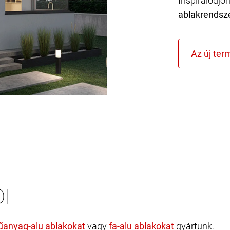
Inspirálódjo
ablakrendsz
I
vagy
gyártunk.