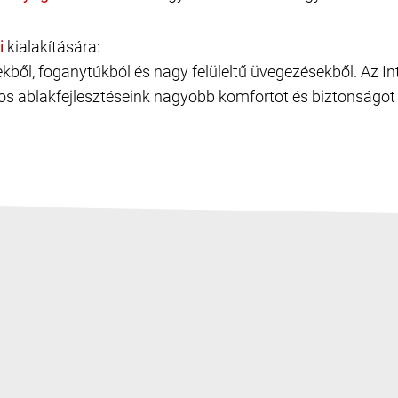
kialakítására:
gekből, foganytúkból és nagy felüleltű üvegezésekből. Az 
os ablakfejlesztéseink nagyobb komfortot és biztonságot 