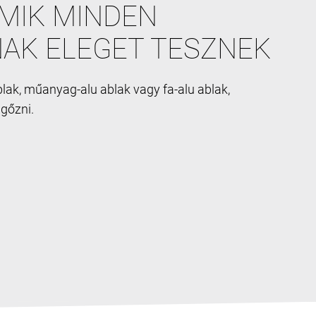
MIK MINDEN
AK ELEGET TESZNEK
ak, műanyag-alu ablak vagy fa-alu ablak,
űgőzni.