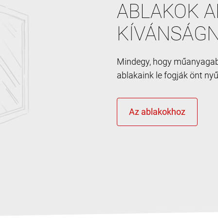
ABLAKOK A
KÍVÁNSÁGN
Mindegy, hogy műanyagabl
ablakaink le fogják önt ny