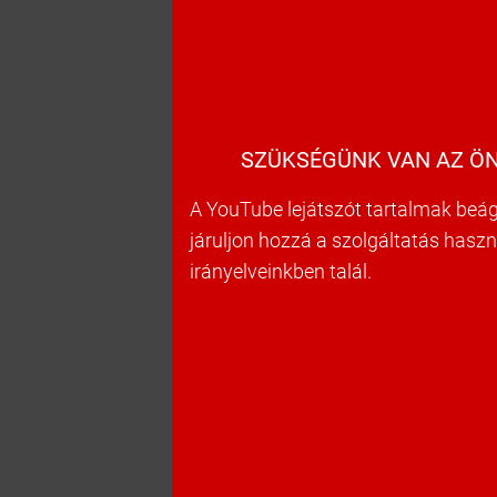
SZÜKSÉGÜNK VAN AZ ÖN
A YouTube lejátszót tartalmak beág
járuljon hozzá a szolgáltatás hasz
irányelveinkben talál.