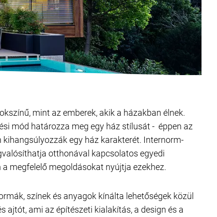
okszínű, mint az emberek, akik a házakban élnek.
si mód határozza meg egy ház stílusát - éppen az
 kihangsúlyozzák egy ház karakterét. Internorm-
gvalósíthatja otthonával kapcsolatos egyedi
m a megfelelő megoldásokat nyújtja ezekhez.
ormák, színek és anyagok kínálta lehetőségek közül
s ajtót, ami az építészeti kialakítás, a design és a