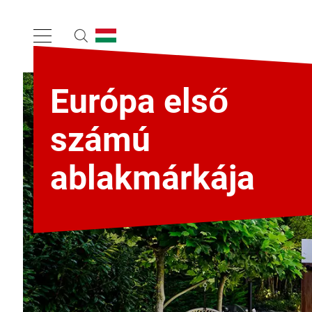
Európa első
számú
ablakmárkája