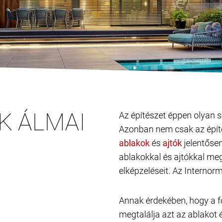
K ÁLMAI
Az építészet éppen olyan s
Azonban nem csak az építé
és
jelentősen
ablakokkal és ajtókkal me
elképzeléseit. Az Internor
Annak érdekében, hogy a f
megtalálja azt az ablakot é