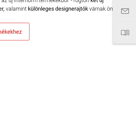
n az új Internorm termékekből - rögtön
két új
er,
valamint
különleges designerajtók
várnak önre.