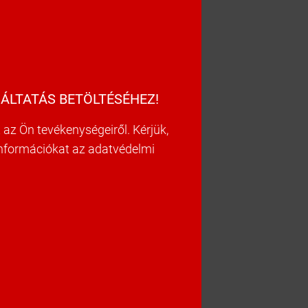
ÁLTATÁS BETÖLTÉSÉHEZ!
az Ön tevékenységeiről. Kérjük,
információkat az adatvédelmi