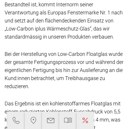
Bestandteil ist, kommt Internorm seiner
Verantwortung
als Europas Fenstermarke Nr. 1 nach
und setzt
auf den flächendeckenden Einsatz von
„Low-Carbon
iplus Wärmeschutz-Glas“, das wir
standardmässig
in unseren Produkten verbauen.
Bei der Herstellung von Low-Carbon Floatglas
wurde
der gesamte Fertigungsprozess vor und
während der
eigentlichen Fertigung bis hin zur Auslieferung
an die
Kund:innen betrachtet, um Treibhausgase
zu
reduzieren.
Das Ergebnis ist ein kohlenstoffarmes Floatglas
mit
einem reduzierten Kohlenstoff-Fussabdruck
von 5,5
kg CO2-eq/m2** bei einer Glasdicke von
4 mm, was
eine Reduktion von über 45 % ermöglicht.