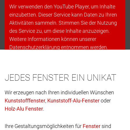
Wir verwenden den YouTube Player, um Inhalte
einzubetten. Dieser Service kann Daten zu Ihren
Aktivitäten sammeln. Stimmen Sie der Nutzung
des Service zu, um diese Inhalte anzuzeigen.
Weitere Informationen können unserer
Datenschutzerklärung entnommen werden.
Cookies akzeptieren & fortfahren
JEDES FENSTER EIN UNIKAT
Wir erzeugen nach Ihren individuellen Wünschen
,
oder
.
Ihre Gestaltungsmöglichkeiten für
sind