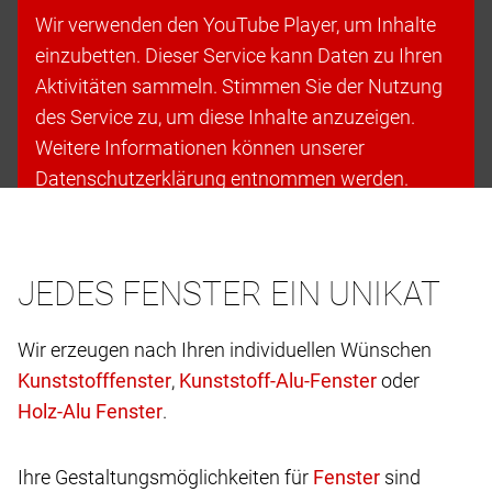
Wir verwenden den YouTube Player, um Inhalte
einzubetten. Dieser Service kann Daten zu Ihren
Aktivitäten sammeln. Stimmen Sie der Nutzung
des Service zu, um diese Inhalte anzuzeigen.
Weitere Informationen können unserer
Datenschutzerklärung entnommen werden.
Cookies akzeptieren & fortfahren
JEDES FENSTER EIN UNIKAT
Wir erzeugen nach Ihren individuellen Wünschen
,
oder
.
Ihre Gestaltungsmöglichkeiten für
sind