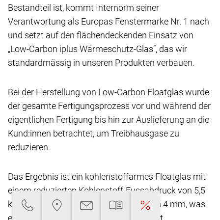
Bestandteil ist, kommt Internorm seiner
Verantwortung
als Europas Fenstermarke Nr. 1 nach
und setzt
auf den flächendeckenden Einsatz von
„Low-Carbon
iplus Wärmeschutz-Glas“, das wir
standardmässig
in unseren Produkten verbauen.
Bei der Herstellung von Low-Carbon Floatglas
wurde
der gesamte Fertigungsprozess vor und
während der
eigentlichen Fertigung bis hin zur Auslieferung
an die
Kund:innen betrachtet, um Treibhausgase
zu
reduzieren.
Das Ergebnis ist ein kohlenstoffarmes Floatglas
mit
einem reduzierten Kohlenstoff-Fussabdruck
von 5,5
kg CO2-eq/m2** bei einer Glasdicke von
4 mm, was
eine Reduktion von über 45 % ermöglicht.