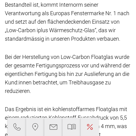
Bestandteil ist, kommt Internorm seiner
Verantwortung
als Europas Fenstermarke Nr. 1 nach
und setzt
auf den flächendeckenden Einsatz von
„Low-Carbon
iplus Wärmeschutz-Glas“, das wir
standardmässig
in unseren Produkten verbauen.
Bei der Herstellung von Low-Carbon Floatglas
wurde
der gesamte Fertigungsprozess vor und
während der
eigentlichen Fertigung bis hin zur Auslieferung
an die
Kund:innen betrachtet, um Treibhausgase
zu
reduzieren.
Das Ergebnis ist ein kohlenstoffarmes Floatglas
mit
einem reduzierten Kohlenstoff-Fussabdruck
von 5,5
kg CO2-eq/m2** bei einer Glasdicke von
4 mm, was
eine Reduktion von über 45 % ermöglicht.