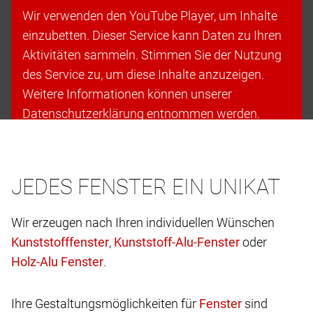
Wir verwenden den YouTube Player, um Inhalte
einzubetten. Dieser Service kann Daten zu Ihren
Aktivitäten sammeln. Stimmen Sie der Nutzung
des Service zu, um diese Inhalte anzuzeigen.
Weitere Informationen können unserer
Datenschutzerklärung entnommen werden.
Cookies akzeptieren & fortfahren
JEDES FENSTER EIN UNIKAT
Wir erzeugen nach Ihren individuellen Wünschen
,
oder
.
Ihre Gestaltungsmöglichkeiten für
sind