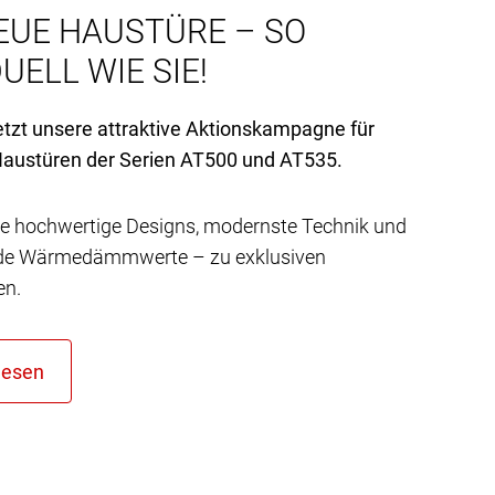
EUE HAUSTÜRE – SO
UELL WIE SIE!
etzt unsere attraktive Aktionskampagne für
austüren der Serien AT
500 und AT
535.
e hochwertige Designs, modernste Technik und
de Wärmedämmwerte – zu exklusiven
en.