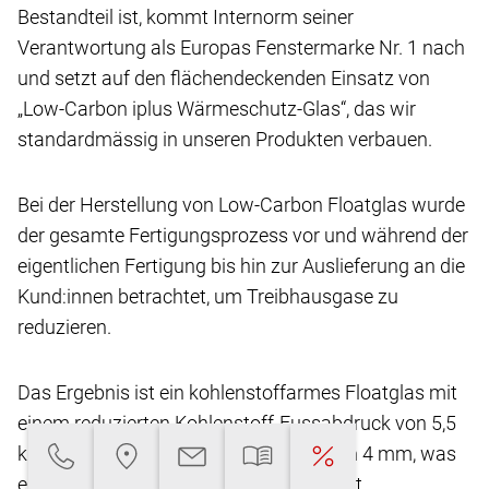
Bestandteil ist, kommt Internorm seiner
Verantwortung
als Europas Fenstermarke Nr. 1 nach
und setzt
auf den flächendeckenden Einsatz von
„Low-Carbon
iplus Wärmeschutz-Glas“, das wir
standardmässig
in unseren Produkten verbauen.
Bei der Herstellung von Low-Carbon Floatglas
wurde
der gesamte Fertigungsprozess vor und
während der
eigentlichen Fertigung bis hin zur Auslieferung
an die
Kund:innen betrachtet, um Treibhausgase
zu
reduzieren.
Das Ergebnis ist ein kohlenstoffarmes Floatglas
mit
einem reduzierten Kohlenstoff-Fussabdruck
von 5,5
kg CO2-eq/m2** bei einer Glasdicke von
4 mm, was
eine Reduktion von über 45 % ermöglicht.