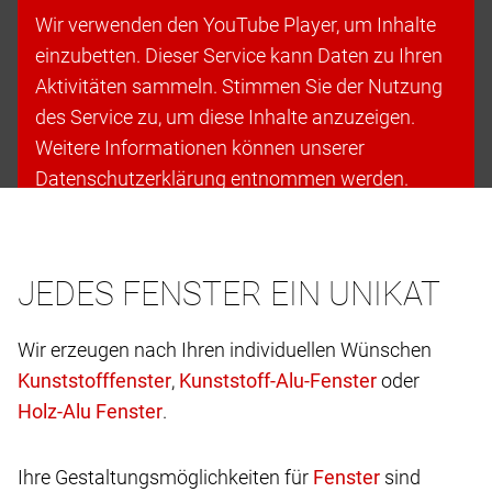
Wir verwenden den YouTube Player, um Inhalte
einzubetten. Dieser Service kann Daten zu Ihren
Aktivitäten sammeln. Stimmen Sie der Nutzung
des Service zu, um diese Inhalte anzuzeigen.
Weitere Informationen können unserer
Datenschutzerklärung entnommen werden.
Cookies akzeptieren & fortfahren
JEDES FENSTER EIN UNIKAT
Wir erzeugen nach Ihren individuellen Wünschen
,
oder
.
Ihre Gestaltungsmöglichkeiten für
sind