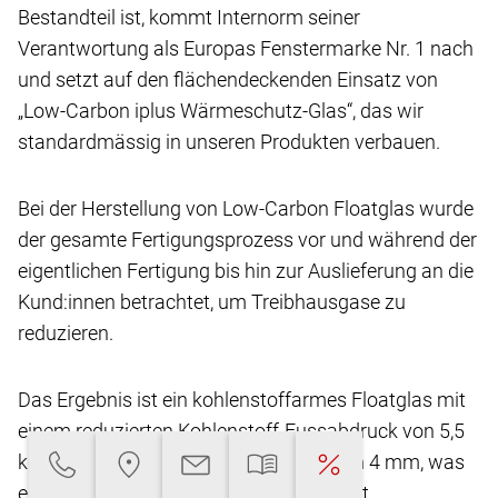
Bestandteil ist, kommt Internorm seiner
Verantwortung
als Europas Fenstermarke Nr. 1 nach
und setzt
auf den flächendeckenden Einsatz von
„Low-Carbon
iplus Wärmeschutz-Glas“, das wir
standardmässig
in unseren Produkten verbauen.
Bei der Herstellung von Low-Carbon Floatglas
wurde
der gesamte Fertigungsprozess vor und
während der
eigentlichen Fertigung bis hin zur Auslieferung
an die
Kund:innen betrachtet, um Treibhausgase
zu
reduzieren.
Das Ergebnis ist ein kohlenstoffarmes Floatglas
mit
einem reduzierten Kohlenstoff-Fussabdruck
von 5,5
kg CO2-eq/m2** bei einer Glasdicke von
4 mm, was
eine Reduktion von über 45 % ermöglicht.