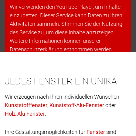
Wir verwenden den YouTube Player, um Inhalte
einzubetten. Dieser Service kann Daten zu Ihren
Aktivitäten sammeln. Stimmen Sie der Nutzung
des Service zu, um diese Inhalte anzuzeigen.
Weitere Informationen können unserer
Datenschutzerklärung entnommen werden.
Cookies akzeptieren & fortfahren
JEDES FENSTER EIN UNIKAT
Wir erzeugen nach Ihren individuellen Wünschen
,
oder
.
Ihre Gestaltungsmöglichkeiten für
sind