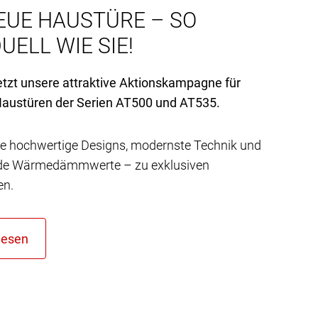
EUE HAUSTÜRE – SO
UELL WIE SIE!
etzt unsere attraktive Aktionskampagne für
austüren der Serien AT
500 und AT
535.
e hochwertige Designs, modernste Technik und
de Wärmedämmwerte – zu exklusiven
en.