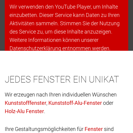
Wir verwenden den YouTube Player, um Inhalte
einzubetten. Dieser Service kann Daten zu Ihren
Aktivitäten sammeln. Stimmen Sie der Nutzung
des Service zu, um diese Inhalte anzuzeigen.
Weitere Informationen können unserer
Datenschutzerklärung entnommen werden.
Cookies akzeptieren & fortfahren
JEDES FENSTER EIN UNIKAT
Wir erzeugen nach Ihren individuellen Wünschen
,
oder
.
Ihre Gestaltungsmöglichkeiten für
sind