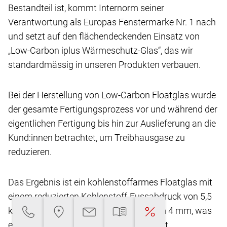
Bestandteil ist, kommt Internorm seiner
Verantwortung
als Europas Fenstermarke Nr. 1 nach
und setzt
auf den flächendeckenden Einsatz von
„Low-Carbon
iplus Wärmeschutz-Glas“, das wir
standardmässig
in unseren Produkten verbauen.
Bei der Herstellung von Low-Carbon Floatglas
wurde
der gesamte Fertigungsprozess vor und
während der
eigentlichen Fertigung bis hin zur Auslieferung
an die
Kund:innen betrachtet, um Treibhausgase
zu
reduzieren.
Das Ergebnis ist ein kohlenstoffarmes Floatglas
mit
einem reduzierten Kohlenstoff-Fussabdruck
von 5,5
kg CO2-eq/m2** bei einer Glasdicke von
4 mm, was
eine Reduktion von über 45 % ermöglicht.