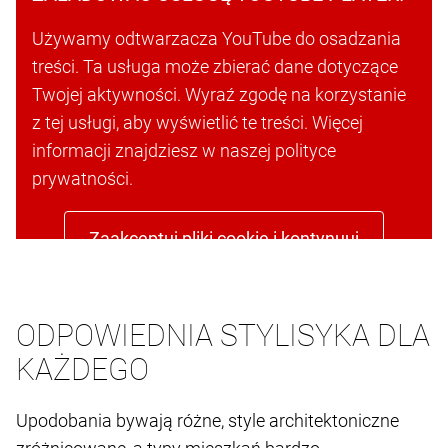
Używamy odtwarzacza YouTube do osadzania
treści. Ta usługa może zbierać dane dotyczące
Twojej aktywności. Wyraź zgodę na korzystanie
z tej usługi, aby wyświetlić te treści. Więcej
informacji znajdziesz w naszej polityce
prywatności.
Zaakceptuj pliki cookie i kontynuuj
ODPOWIEDNIA STYLISYKA DLA
KAŻDEGO
Upodobania bywają różne, style architektoniczne