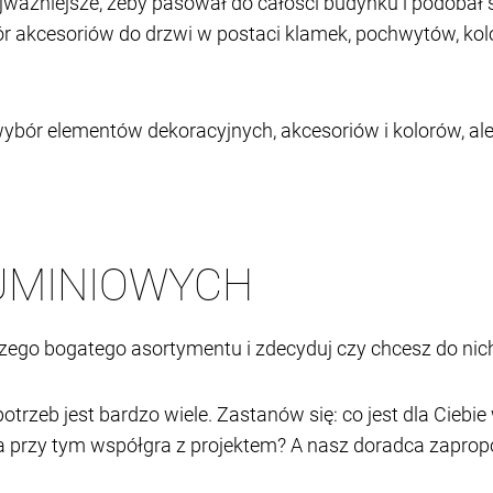
najważniejsze, żeby pasował do całości budynku i podoba
 akcesoriów do drzwi w postaci klamek, pochwytów, kolo
ybór elementów dekoracyjnych, akcesoriów i kolorów, ale 
UMINIOWYCH
ego bogatego asortymentu i zdecyduj czy chcesz do nich
rzeb jest bardzo wiele. Zastanów się: co jest dla Ciebie
 a przy tym współgra z projektem? A nasz doradca zapro