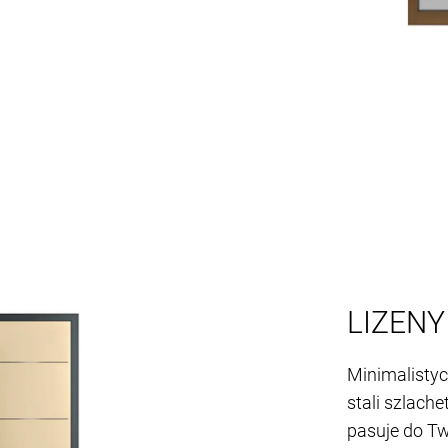
LIZENY
Minimalistycz
stali szlache
pasuje do T