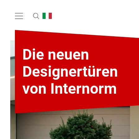
Die neuen
Designertüren
von Internorm