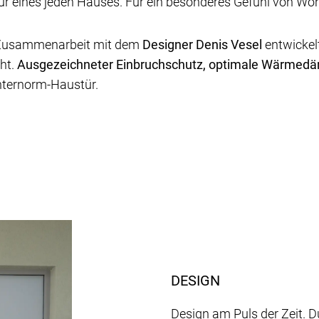
ur eines jeden Hauses. Für ein besonderes Gefühl von Wo
n Zusammenarbeit mit dem
Designer Denis Vesel
entwickel
ht.
Ausgezeichneter Einbruchschutz, optimale Wärmedä
Internorm-Haustür.
DESIGN
Design am Puls der Zeit. 