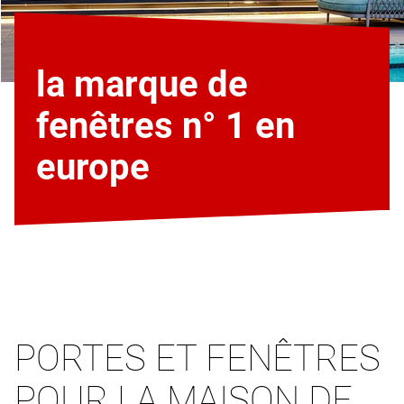
la marque de
fenêtres n° 1 en
europe
PORTES ET FENÊTRES
POUR LA MAISON DE