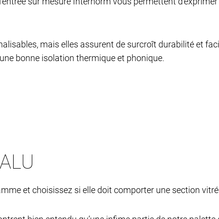
'entrée sur mesure Internorm vous permettent d'exprimer 
sables, mais elles assurent de surcroît durabilité et facil
 une bonne isolation thermique et phonique.
 ALU
e et choisissez si elle doit comporter une section vitrée o