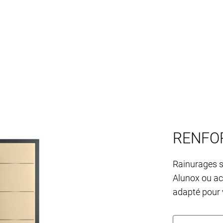
RENFOR
Rainurages s
Alunox ou ac
adapté pour v