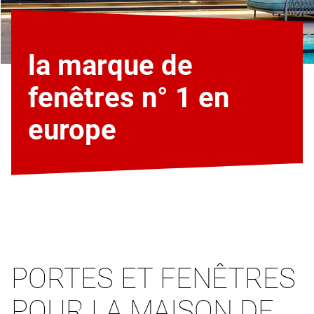
la marque de
fenêtres n° 1 en
europe
PORTES ET FENÊTRES
POUR LA MAISON DE