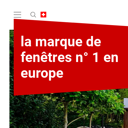
la marque de
fenêtres n° 1 en
europe