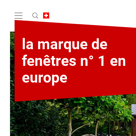
la marque de
fenêtres n° 1 en
europe