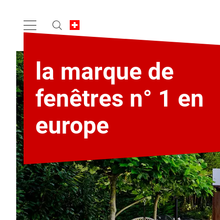
la marque de
fenêtres n° 1 en
europe