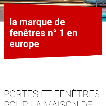
la marque de
fenêtres n° 1 en
europe
PORTES ET FENÊTRES
POUR LA MAISON DE