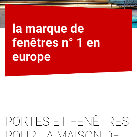
la marque de
fenêtres n° 1 en
europe
PORTES ET FENÊTRES
POUR LA MAISON DE