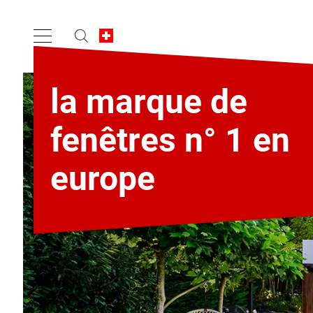
la marque de
fenêtres n° 1 en
europe