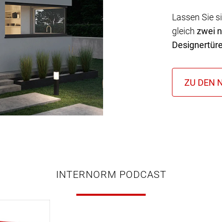
Lassen Sie s
gleich
zwei 
Designertür
INTERNORM PODCAST