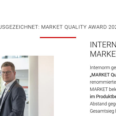
USGEZEICHNET: MARKET QUALITY AWARD 20
INTER
MARKE
Internorm g
„MARKET Qua
renommierten
MARKET bele
im Produktbe
Abstand geg
Gesamtsieg 