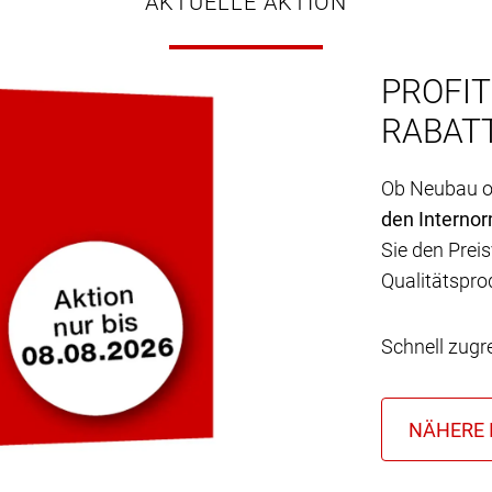
AKTUELLE AKTION
PROFIT
RABATT
Ob Neubau od
den Interno
Sie den Preis
Qualitätspro
Schnell zugr