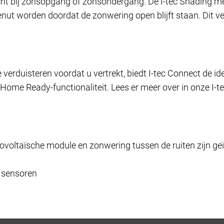
ht bij zonsopgang of zonsondergang. De I-tec Shading m
enut worden doordat de zonwering open blijft staan. Dit v
 verduisteren voordat u vertrekt, biedt I-tec Connect de 
ome Ready-functionaliteit. Lees er meer over in onze I-t
tovoltaïsche module en zonwering tussen de ruiten zijn ge
 sensoren