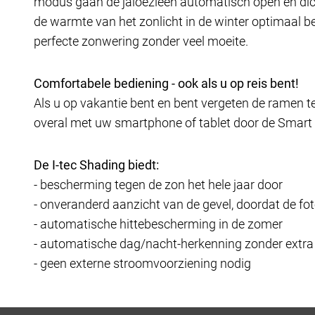
modus gaan de jaloezieën automatisch open en dic
de warmte van het zonlicht in de winter optimaal b
perfecte zonwering zonder veel moeite.
Comfortabele bediening - ook als u op reis bent!
Als u op vakantie bent en bent vergeten de ramen te
overal met uw smartphone of tablet door de Smart H
De I-tec Shading biedt:
- bescherming tegen de zon het hele jaar door
- onveranderd aanzicht van de gevel, doordat de fo
- automatische hittebescherming in de zomer
- automatische dag/nacht-herkenning zonder extra
- geen externe stroomvoorziening nodig