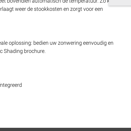
eet bovendien automatisch de temperatuur. Zo kan
erlaagt weer de stookkosten en zorgt voor een
ideale oplossing: bedien uw zonwering eenvoudig en
ec Shading brochure.
ïntegreerd