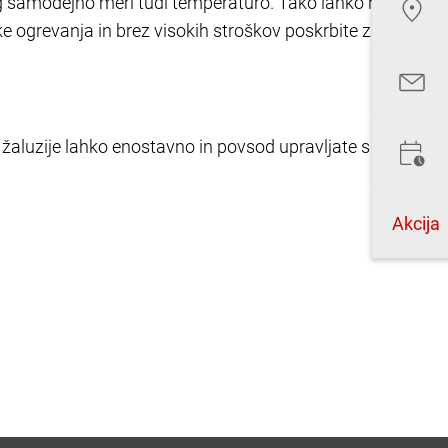
 samodejno meri tudi temperaturo. Tako lahko na
ke ogrevanja in brez visokih stroškov poskrbite za
 žaluzije lahko enostavno in povsod upravljate s