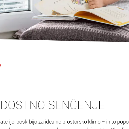
G
ADOSTNO SENČENJE
n baterijo, poskrbijo za idealno prostorsko klimo – in to p