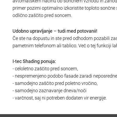
avtomatskem načinu ob sončnem vzhodu in zahodu 
primer pozimi optimalno izkoristite toploto sončne s
odlično zaščito pred soncem.
Udobno upravljanje – tudi med potovanii!
Če ste na dopustu in ste pred odhodom pozabili zast
pametnim telefonom ali tablico. Več o tej funkciji 
I-tec Shading ponuja:
- celoletno zaščito pred soncem,
- nespremenjeno podobo fasade zaradi neposredne v
- samodejno zaščito pred poletno vročino,
- samodejno zaznavanje dneva/noči
- varčnost, saj ni potreben dodaten vir energije.