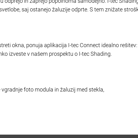
odprejo in zaprejo popolnoma samodejno. I-tec Shading
vetlobe, saj ostanejo žaluzije odprte. S tem znižate stroš
reti okna, ponuja aplikacija I-tec Connect idealno rešitev:
lahko izveste v našem prospektu o I-tec Shading.
gradnje foto modula in žaluzij med stekla,