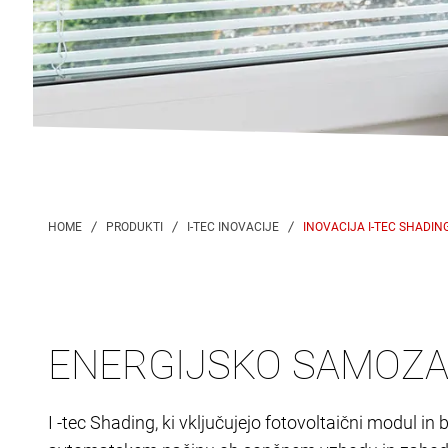
INOVACIJA I-TEC SHADIN
ENERGIJSKO SAMOZ
I -tec Shading, ki vključujejo fotovoltaični modul i