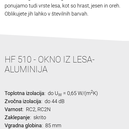
ponujamo tudi vrste lesa, kot so hrast, jesen in oreh.
Oblikujete jih lahko v številnih barvah.
HF 510 - OKNO IZ LESA-
ALUMINIJA
2
Toplotna izolacija
: do U
= 0,65 W/(m
K)
W
Zvočna izolacija
: do 44 dB
Varnost
: RC2, RC2N
Zaklepanje
: skrito
Vgradna globina
: 85 mm