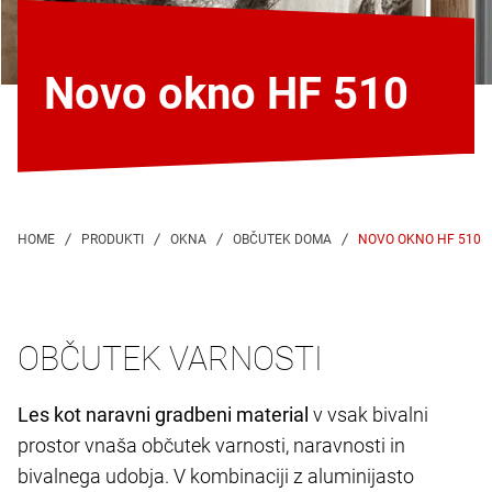
Novo okno HF 510
NOVO OKNO HF 510
OBČUTEK VARNOSTI
Les kot naravni gradbeni material
v vsak bivalni
prostor vnaša občutek varnosti, naravnosti in
bivalnega udobja. V kombinaciji z aluminijasto