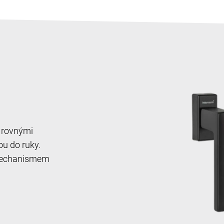
s rovnými
u do ruky.
s mechanismem