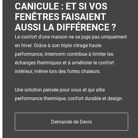
CANICULE : ET SI VOS
FENÊTRES FAISAIENT
AUSSI LA DIFFÉRENCE ?
Le confort d'une maison ne se juge pas uniquement
en hiver. Grâce à son triple vitrage haute
performance, Internorm contribue à limiter les
98 % DE NOS CLIENTS SONT SATISFAITS
échanges thermiques et à améliorer le confort
intérieur, même lors des fortes chaleurs.
Nos distributeurs vous assurent des conseils et un
accompagnement de qualité - un aspect très apprécié
Une solution pensée pour vous et qui allie
par nos clients. 98 % d'entre eux recommanderaient
performance thermique, confort durable et design.
notre marque !
Enquête de satisfaction SPECTRA (2026)