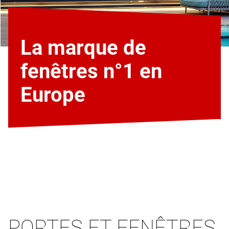
La marque de
fenêtres n°1 en
Europe
PORTES ET FENÊTRES