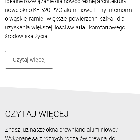
KF 520 - NOWA GENERACJA
OKIEN
Rozum kreuje design. Intuicja zadba o atmosferę.
Idealne rozwiązanie dla nowoczesnej architektury:
nowe okno KF 520 PVC-aluminiowe firmy Internorm
o wąskiej ramie i większej powierzchni szkła - dla
uzyskania większej ilości światła i komfortowego
środowiska życia.