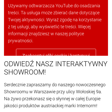
POTRZEBUJEMY TWOJEJ ZGODY, ABY
ZAŁADOWAĆ USŁUGĘ YOUTUBE PLAYER!
Używamy odtwarzacza YouTube do osadzania
treści. Ta usługa może zbierać dane dotyczące
Twojej aktywności. Wyraź zgodę na korzystanie
z tej usługi, aby wyświetlić te treści. Więcej
informacji znajdziesz w naszej polityce
prywatności.
Zaakceptuj pliki cookie i kontynuuj
ODWIEDŹ NASZ INTERAKTYWNY
SHOWROOM!