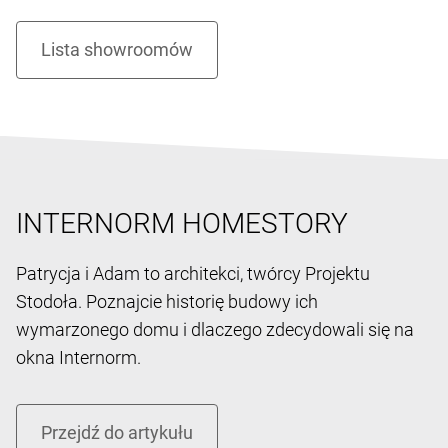
Serdecznie zapraszamy do naszego nowoczesnego
Showroomu w Warszawie przy ulicy Wołoskiej 9a.
Na żywo przekonasz się o słynnej w całej Europie
jakości produktów austriackiej marki Internorm!
INTERNORM HOMESTORY
Patrycja i Adam to architekci, twórcy Projektu
Stodoła. Poznajcie historię budowy ich