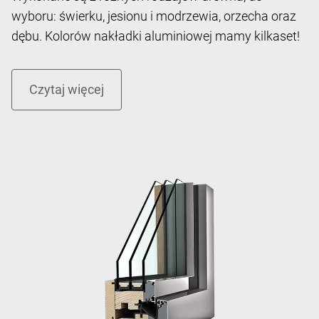
CZYTAJ WIĘCEJ
Znasz już nasze okna drewniano-aluminiowe?
Wykonane są z różnych rodzajów drewna, do
wyboru: świerku, jesionu i modrzewia, orzecha oraz
dębu. Kolorów nakładki aluminiowej mamy kilkaset!