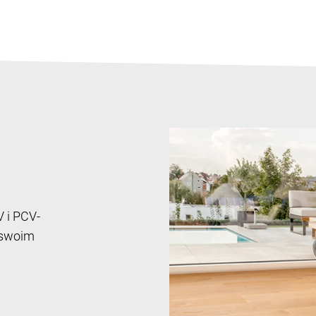
 i PCV-
 swoim