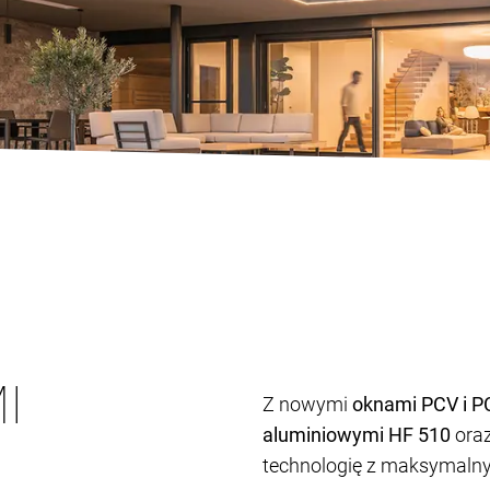
I
Z nowymi
oknami PCV i P
aluminiowymi HF 510
ora
technologię z maksymalny