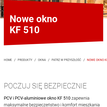
Nowe okno
KF 510
NOWE OKNO K
POCZUJ SIĘ BEZPIECZNIE
PCV i PCV-aluminiowe okno KF 510
zapewnia
maksymalne bezpieczeństwo i komfort mieszkania