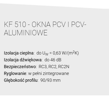
KF 510 - OKNA PCV I PCV-
ALUMINIOWE
2
Izolacja cieplna
: do U
= 0,63 W/(m
K)
W
Izolacja dźwiękowa
: do 46 dB
Bezpieczeństwo
: RC3, RC2, RC2N
Ryglowanie
: w pełni zintegrowane
Głębokość profilu
: 90/93 mm