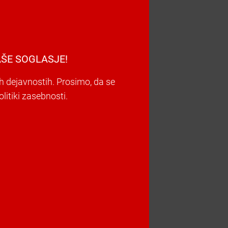
ŠE SOGLASJE!
h dejavnostih. Prosimo, da se
litiki zasebnosti.