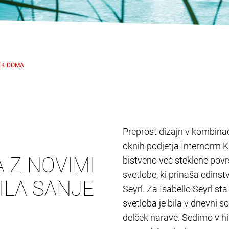
EK DOMA
Preprost dizajn v kombinacij
oknih podjetja Internorm K
A Z NOVIMI
bistveno več steklene površ
svetlobe, ki prinaša edins
ILA SANJE
Seyrl. Za Isabello Seyrl s
svetloba je bila v dnevni 
delček narave. Sedimo v hiš