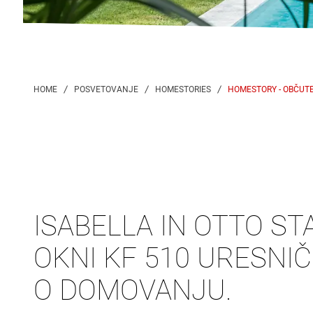
HOMESTORY - OBČUT
ISABELLA IN OTTO ST
OKNI KF 510 URESNIČ
O DOMOVANJU.