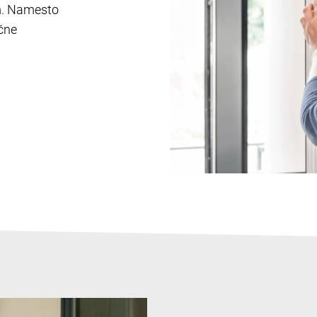
om. Namesto
čne