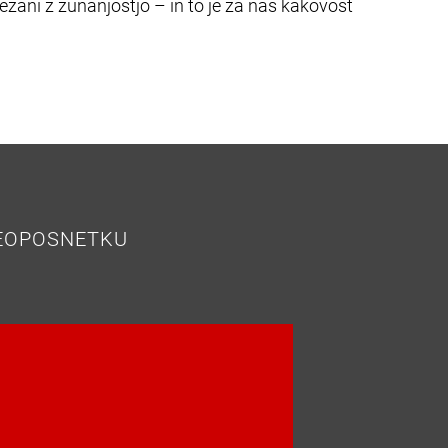
zani z zunanjostjo – in to je za nas kakovost
DEOPOSNETKU