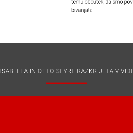
temu občutek, da smo pove
bivanja!«
 ISABELLA IN OTTO SEYRL RAZKRIJETA V VI