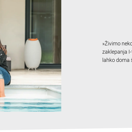
»Živimo neko
zaklepanja I
lahko doma š