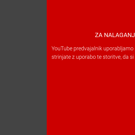
ZA NALAGANJ
YouTube predvajalnik uporabljamo z
strinjate z uporabo te storitve, da s