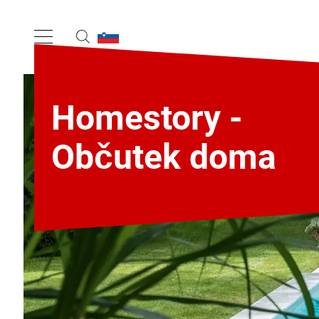
Homestory -
Občutek doma