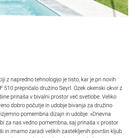
i z napredno tehnologijo je tisto, kar je pri novih
F 510 prepričalo družino Seyrl. Ozek okenski okvir z
ine prinaša v bivalni prostor več svetlobe. Veliko
tveno dobro počutje in udobje bivanja za družino
ta izjemno pomembna dizajn in udobje: »Dnevna
sobi za nas vedno pomembna, saj prinaša v prostor
i in imamo zaradi velikih zastekljenih površin kljub