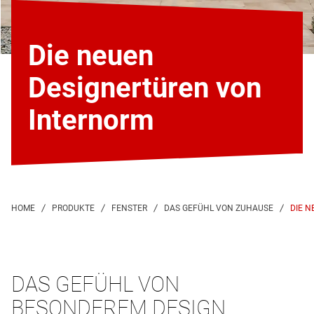
Die neuen
Designertüren von
Internorm
DIE 
DAS GEFÜHL VON
BESONDEREM DESIGN