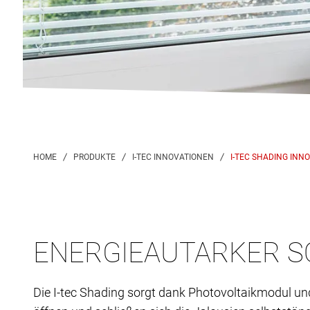
I-TEC SHADING INN
ENERGIEAUTARKER 
Die I-tec Shading sorgt dank Photovoltaikmodul u