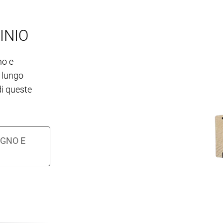
INIO
no e
a lungo
di queste