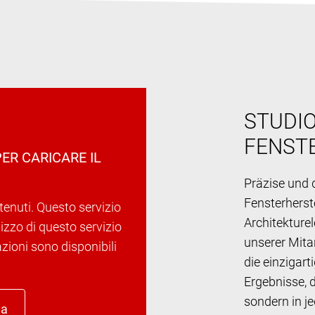
STUDIO
FENST
ER CARICARE IL
Präzise und d
Fensterherst
tenuti. Questo servizio
Architekture
ilizzo di questo servizio
unserer Mitar
azioni sono disponibili
die einzigar
Ergebnisse, 
sondern in j
ua