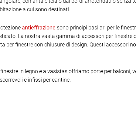
o angolare, con anta e telaio dai bordi arrotondati o senza 
bitazione a cui sono destinati.
protezione
sono principi basilari per le fine
ticato. La nostra vasta gamma di accessori per finestre of
nta per finestre con chiusure di design. Questi accessori 
 finestre in legno e a vasistas offriamo porte per balconi, ve
correvoli e infissi per cantine.