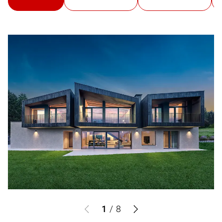
1
/
8