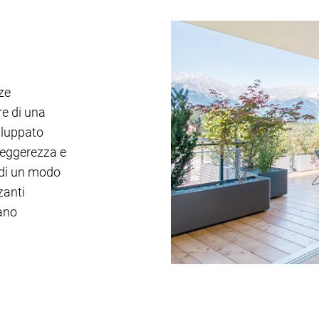
ze
re di una
iluppato
leggerezza e
 di un modo
zanti
rano