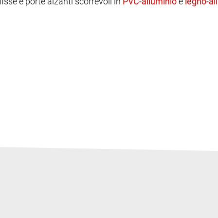
 fisse e porte alzanti scorrevoli in
e