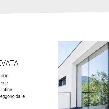
EVATA
ti in
lente
 Infine
oteggono dalle