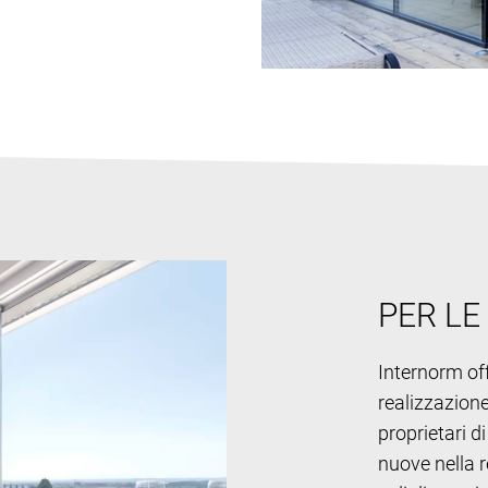
PER LE
Internorm off
realizzazione 
proprietari d
nuove nella r