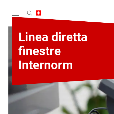
Linea diretta
finestre
Internorm