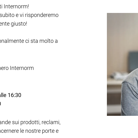
ti Internorm!
 subito e vi risponderemo
ente giusto!
onalmente ci sta molto a
mero Internorm
alle 16:30
0
de sui prodotti, reclami,
cernere le nostre porte e