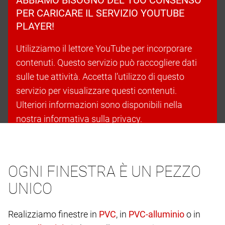
PER CARICARE IL SERVIZIO YOUTUBE
PLAYER!
Utilizziamo il lettore YouTube per incorporare
contenuti. Questo servizio può raccogliere dati
sulle tue attività. Accetta l’utilizzo di questo
servizio per visualizzare questi contenuti.
Ulteriori informazioni sono disponibili nella
nostra informativa sulla privacy.
Accetta i cookie e continua
OGNI FINESTRA È UN PEZZO
UNICO
Realizziamo finestre in
, in
o in