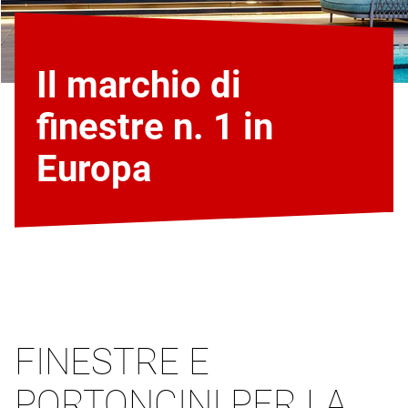
Il marchio di
finestre n. 1 in
Europa
FINESTRE E
PORTONCINI PER LA