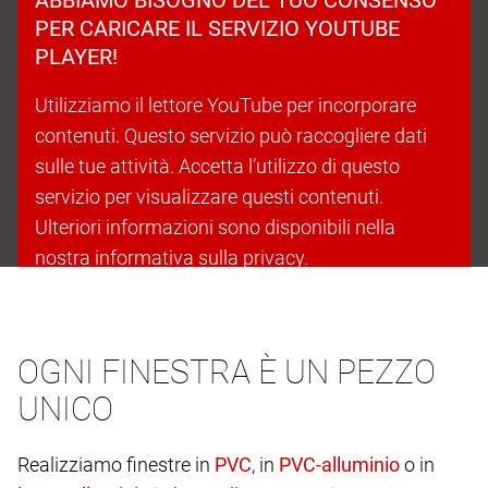
PER CARICARE IL SERVIZIO YOUTUBE
PLAYER!
Utilizziamo il lettore YouTube per incorporare
contenuti. Questo servizio può raccogliere dati
sulle tue attività. Accetta l’utilizzo di questo
servizio per visualizzare questi contenuti.
Ulteriori informazioni sono disponibili nella
nostra informativa sulla privacy.
Accetta i cookie e continua
OGNI FINESTRA È UN PEZZO
UNICO
Realizziamo finestre in
, in
o in