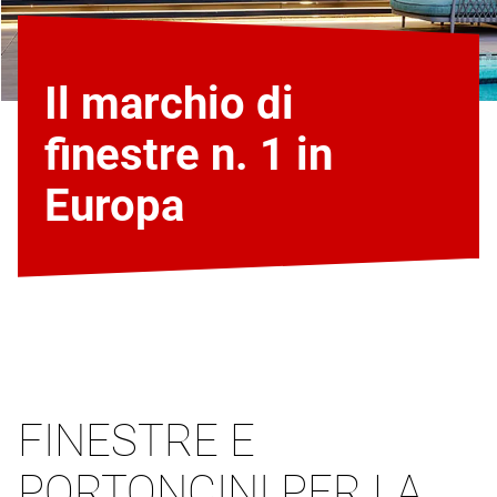
Il marchio di
finestre n. 1 in
Europa
FINESTRE E
PORTONCINI PER LA