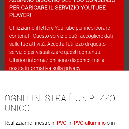
PER CARICARE IL SERVIZIO YOUTUBE
PLAYER!
Utilizziamo il lettore YouTube per incorporare
contenuti. Questo servizio può raccogliere dati
sulle tue attività. Accetta l’utilizzo di questo
servizio per visualizzare questi contenuti.
Ulteriori informazioni sono disponibili nella
nostra informativa sulla privacy.
Accetta i cookie e continua
OGNI FINESTRA È UN PEZZO
UNICO
Realizziamo finestre in
, in
o in