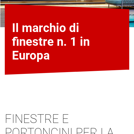
Il marchio di
finestre n. 1 in
Europa
FINESTRE E
PORTONCINI PER LA