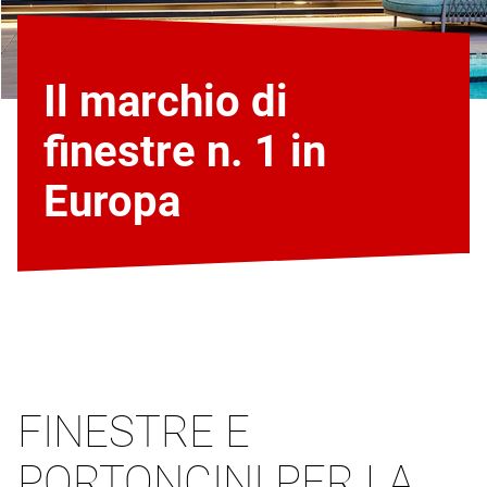
Il marchio di
finestre n. 1 in
Europa
FINESTRE E
PORTONCINI PER LA