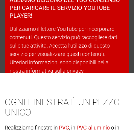
PER CARICARE IL SERVIZIO YOUTUBE
PLAYER!
Utilizziamo il lettore YouTube per incorporare
contenuti. Questo servizio può raccogliere dati
sulle tue attività. Accetta l’utilizzo di questo
servizio per visualizzare questi contenuti.
Ulteriori informazioni sono disponibili nella
nostra informativa sulla privacy.
Accetta i cookie e continua
OGNI FINESTRA È UN PEZZO
UNICO
Realizziamo finestre in
, in
o in