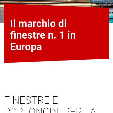
Il marchio di
finestre n. 1 in
Europa
FINESTRE E
PORTONCINI PER LA