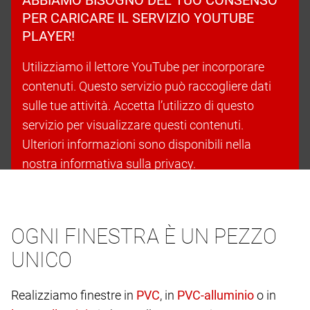
PER CARICARE IL SERVIZIO YOUTUBE
PLAYER!
Utilizziamo il lettore YouTube per incorporare
contenuti. Questo servizio può raccogliere dati
sulle tue attività. Accetta l’utilizzo di questo
servizio per visualizzare questi contenuti.
Ulteriori informazioni sono disponibili nella
nostra informativa sulla privacy.
Accetta i cookie e continua
OGNI FINESTRA È UN PEZZO
UNICO
Realizziamo finestre in
, in
o in