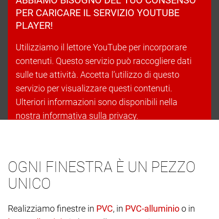
PER CARICARE IL SERVIZIO YOUTUBE
PLAYER!
Utilizziamo il lettore YouTube per incorporare
contenuti. Questo servizio può raccogliere dati
sulle tue attività. Accetta l’utilizzo di questo
servizio per visualizzare questi contenuti.
Ulteriori informazioni sono disponibili nella
nostra informativa sulla privacy.
Accetta i cookie e continua
OGNI FINESTRA È UN PEZZO
UNICO
Realizziamo finestre in
, in
o in