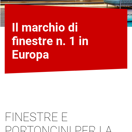
Il marchio di
finestre n. 1 in
Europa
FINESTRE E
PORTONCINI PER LA