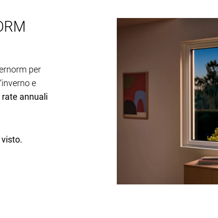
NORM
ternorm per
‘inverno e
0 rate annuali
 visto.