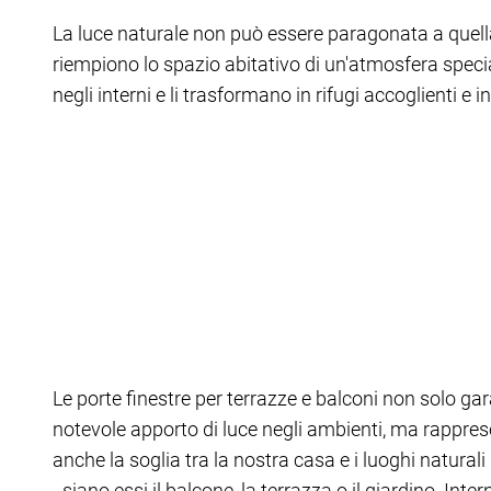
La luce naturale non può essere paragonata a quella ar
riempiono lo spazio abitativo di un'atmosfera specia
negli interni e li trasformano in rifugi accoglienti e 
Le porte finestre per terrazze e balconi non solo ga
notevole apporto di luce negli ambienti, ma rappre
anche la soglia tra la nostra casa e i luoghi natural
- siano essi il balcone, la terrazza o il giardino. Inte