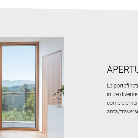
APERTU
Le portefinet
in tre divers
come element
anta/travers