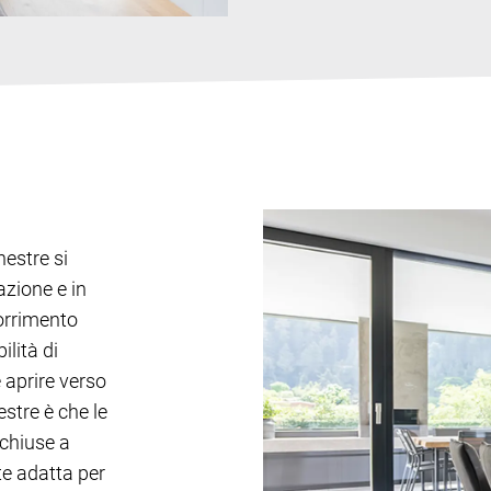
nestre si
azione e in
orrimento
ilità di
e aprire verso
estre è che le
 chiuse a
te adatta per