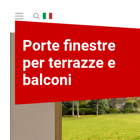
Porte finestre
per terrazze e
balconi