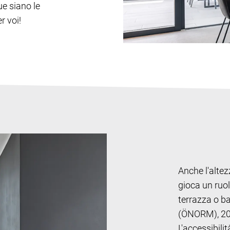
ue siano le
r voi!
Anche l'altez
gioca un ruol
terrazza o b
(ÖNORM), 20 
L'accessibili