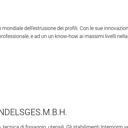
 mondiale dell’estrusione dei profili. Con le sue innovazion
i professionale, e ad un un know-how ai massimi livelli nella
DELSGES.M.B.H.
, tecnica di fissaggio, utensili. Gli stabilimenti Internorm 