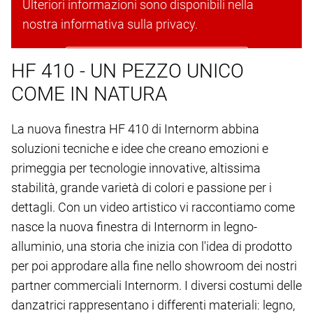
Ulteriori informazioni sono disponibili nella
nostra informativa sulla privacy.
Accetta i cookie e continua
HF 410 - UN PEZZO UNICO
COME IN NATURA
La nuova finestra HF 410 di Internorm abbina
soluzioni tecniche e idee che creano emozioni e
primeggia per tecnologie innovative, altissima
stabilità, grande varietà di colori e passione per i
dettagli. Con un video artistico vi raccontiamo come
nasce la nuova finestra di Internorm in legno-
alluminio, una storia che inizia con l'idea di prodotto
per poi approdare alla fine nello showroom dei nostri
partner commerciali Internorm. I diversi costumi delle
danzatrici rappresentano i differenti materiali: legno,