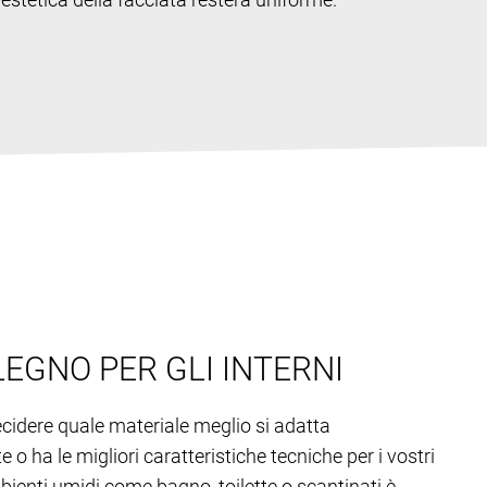
LEGNO PER GLI INTERNI
ecidere quale materiale meglio si adatta
 o ha le migliori caratteristiche tecniche per i vostri
mbienti umidi come bagno, toilette o scantinati è