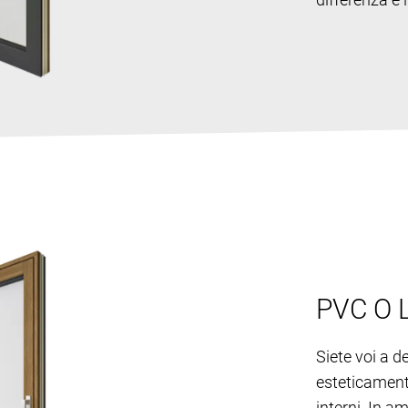
PVC O 
Siete voi a d
esteticamente
interni. In a