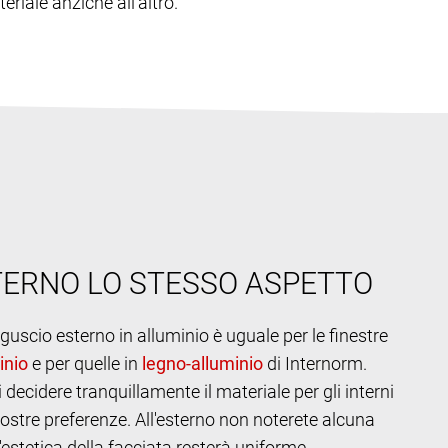
riale anziché all'altro.
TERNO LO STESSO ASPETTO
l guscio esterno in alluminio è uguale per le finestre
e per quelle in
di Internorm.
 decidere tranquillamente il materiale per gli interni
vostre preferenze. All'esterno non noterete alcuna
l'estetica della facciata resterà uniforme.