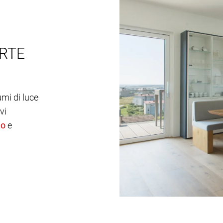
RTE
umi di luce
vi
e