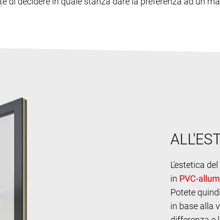
 di decidere in quale stanza dare la preferenza ad un mate
ALL'ES
L'estetica de
in
Potete quindi
in base alla 
differenza e 