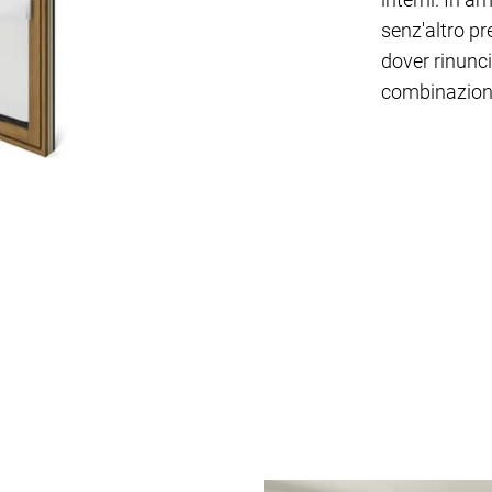
senz'altro pr
dover rinunci
combinazione